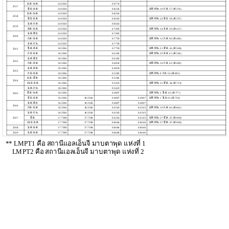
ม.ค.-พ.ค.
24.9320
0.9774
2557
มิ.ย.-ธ.ค.
24.9320
0.8226
มติ กกพ. 10 ก.ค. 57 (ค.276) 
ม.ค.-พ.ค.
24.9320
0.8226
2558
มิ.ย.-ธ.ค.
24.9320
0.8563
มติ กกพ. 24 มิ.ย. 58 (ค.337) 
ม.ค.-ก.ค.
24.9320
0.8563
2559
ส.ค.-ธ.ค.
24.9320
0.7405
มติ กกพ. 24 ส.ค. 59 (ค.417) 
ม.ค.-มิ.ย.
24.9320
0.7405
2560
ก.ค.-ธ.ค.
24.9320
0.7759
มติ กกพ. 12 ก.ค. 60 (ค.469) 
ม.ค.-ก.พ.
24.9320
0.7759
มี.ค.-ส.ค.
18.3506
0.7759
มติ กกพ. 21 มี.ค. 61 (ค.508) 
2561
ก.ย.-ธ.ค.
18.3506
0.6182
มติ กกพ. 29 ส.ค. 61 (ค.536) 
ม.ค.-มิ.ย.
18.3506
0.6182
2562
ก.ค.-ธ.ค.
18.3506
0.4810
มติ กกพ. 24 ก.ค. 62 (ค.609) 
ม.ค.-ส.ค.
18.3506
0.4810
2563
ก.ย.-ธ.ค.
18.3506
0.5382
มติ กกพ. 9 ก.ย. 63 (ค.693) 
ม.ค.-มี.ค.
18.3506
0.5382
2564
เม.ย.-ธ.ค.
18.3506
0.5423
มติ กกพ. 31 มี.ค. 64 (ค.723) 
ม.ค.-ก.พ.
18.3506
0.5423
มี.ค.-พ.ค.
18.3506
0.4807
มติ กกพ. 2 มี.ค. 65 (ค.777) 
2565
มิ.ย.-ธ.ค.
18.3506
18.3506
0.4807
0.4807
มติ กกพ. 1 มิ.ย. 65 (ค.792)
ม.ค.-มิ.ย.
18.3506
18.3506
0.4807
0.4807
2566
ก.ค.-ธ.ค.
18.3506
18.3506
0.6543
0.6543
มติ กกพ. 19 ก.ค. 66 (ค.861)
ม.ค.-ก.พ.
18.3506
18.3506
0.6543
0.6543
2567
มี.ค.
17.7598
17.7598
0.6543
0.6543
มติ กกพ. 27 มี.ค. 67 (ค.900)
เม.ย.-ธ.ค.
17.7598
17.7598
0.8646
0.8646
มติ กกพ. 27 มี.ค. 67 (ค.900)
2568
ม.ค.-ธ.ค.
17.7598
17.7598
0.8646
0.8646
2569
ม.ค.-ธ.ค.
17.7598
17.7598
0.8646
0.8646
  ** LMPT1 คือ สถานีแอลเอ็นจี มาบตาพุด แห่งที่ 1

      LMPT2 คือ สถานีแอลเอ็นจี มาบตาพุด แห่งที่ 2