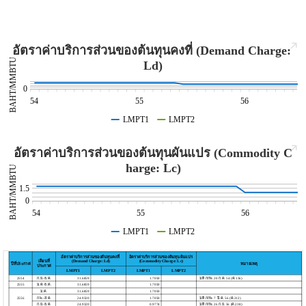

อัตราค่าบริการส่วนของต้นทุนคงที่ (Demand Charge:
BAHT/MMBTU
Ld)
0
54
55
56
LMPT1
LMPT2

อัตราค่าบริการส่วนของต้นทุนผันแปร (Commodity C
harge: Lc)
BAHT/MMBTU
1.5
0
54
55
56
LMPT1
LMPT2
อัตราค่าบริการส่วนของต้นทุนคงที่ 
อัตราค่าบริการส่วนของต้นทุนผันแปร 
เดือนที่
(Demand Charge: Ld)
(Commodity Charge: Lc)
ปีที่ประกาศ
หมายเหตุ
ประกาศ
LMPT1
LMPT2
LMPT1
LMPT2
2554
ก.ย.-ธ.ค.
31.6859
1.7050
มติ กกพ. 20 ก.ค. 54 (ค.136) 
2555
ม.ค.-ธ.ค.
31.6859
1.7050
ม.ค.
31.6859
1.7050
2556
ก.พ.-ส.ค.
24.9320
1.7050
มติ กกพ. 7 มี.ค. 56 (ค.212) 
ก.ย.-ธ.ค.
24.9320
0.9774
มติ กกพ. 26 ก.ย. 56 (ค.238) 